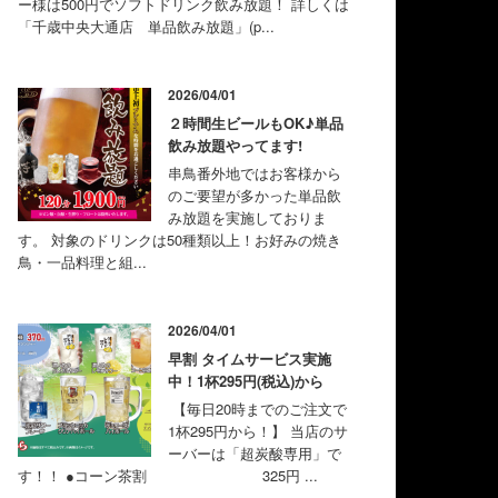
ー様は500円でソフトドリンク飲み放題！ 詳しくは
「千歳中央大通店 単品飲み放題」(p...
2026/04/01
２時間生ビールもOK♪単品
飲み放題やってます!
串鳥番外地ではお客様から
のご要望が多かった単品飲
み放題を実施しておりま
す。 対象のドリンクは50種類以上！お好みの焼き
鳥・一品料理と組...
2026/04/01
早割 タイムサービス実施
中！1杯295円(税込)から
【毎日20時までのご注文で
1杯295円から！】 当店のサ
ーバーは「超炭酸専用」で
す！！ ●コーン茶割 325円 ...