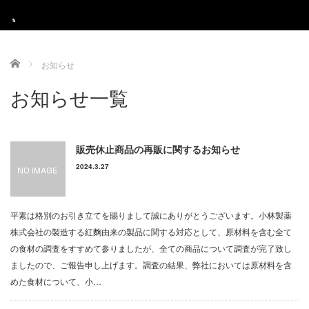
最近の投稿
Menu
Home
お知らせ
2026/07/01
お知らせ一覧
HOME
千歳中央大通店限定！ハンドルキーパー割
引やってます！
グランドメニュー
千歳中央大通店限定！！単品飲み放題 ハン
販売休止商品の再販に関するお知らせ
ドルキーパー様は500円でソフトドリンク飲み放題！ 詳しく
ご宴会
は「千歳中央大通店 単品飲み放題」(p...
2024.3.27
2026/04/01
店舗ご案内
２時間生ビールもOK♪単品飲み放題やって
平素は格別のお引き立てを賜りまして誠にありがとうございます。小林製薬
ます!
採用情報
株式会社の製造する紅麴由来の製品に関する対応として、原材料を含む全て
串鳥番外地ではお客様からのご要望が多か
の食材の調査をすすめて参りましたが、全ての商品について調査が完了致し
った単品飲み放題を実施しております。 対象のドリンクは
お支払方法のご案内
ましたので、ご報告申し上げます。調査の結果、弊社においては原材料を含
50種類以上！お好みの焼き鳥・一品料理と組...
めた食材について、小…
クーポン
2026/04/01
早割 タイムサービス実施中！1杯295円(税