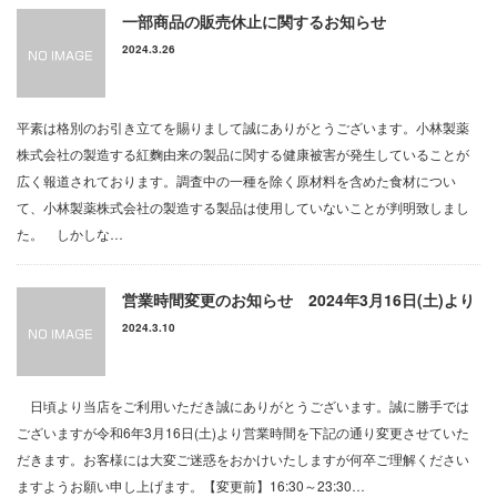
お問い合わせ
一部商品の販売休止に関するお知らせ
込)から
【毎日20時までのご注文で1杯295円か
2024.3.26
ら！】 当店のサーバーは「超炭酸専用」です！！ ●コーン
茶割 325円 ...
平素は格別のお引き立てを賜りまして誠にありがとうございます。小林製薬
株式会社の製造する紅麴由来の製品に関する健康被害が発生していることが
広く報道されております。調査中の一種を除く原材料を含めた食材につい
月別アーカイブ
て、小林製薬株式会社の製造する製品は使用していないことが判明致しまし
た。 しかしな…
2026年7月
2026年4月
営業時間変更のお知らせ 2024年3月16日(土)より
2024.3.10
2026年3月
2025年11月
日頃より当店をご利用いただき誠にありがとうございます。誠に勝手では
2025年10月
ございますが令和6年3月16日(土)より営業時間を下記の通り変更させていた
だきます。お客様には大変ご迷惑をおかけいたしますが何卒ご理解ください
2025年8月
ますようお願い申し上げます。【変更前】16:30～23:30…