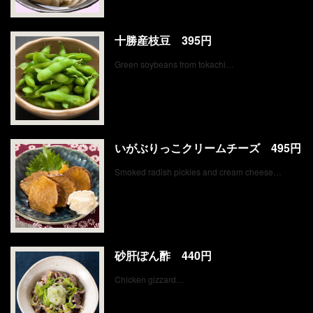
十勝産枝豆 395円
Green soybeans from tokachi…
いがぶりっこクリームチーズ 495円
Smoked radish pickles and cream cheese…
砂肝ぽん酢 440円
Chicken gizzard…