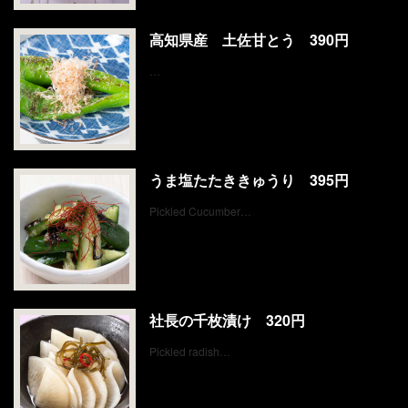
高知県産 土佐甘とう 390円
…
うま塩たたききゅうり 395円
Pickled Cucumber…
社長の千枚漬け 320円
Pickled radish…