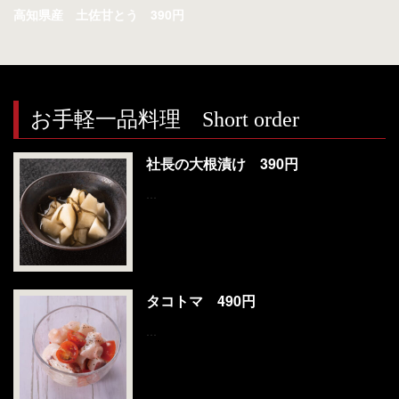
お問い合わせ
高知県産 土佐甘とう 390円
お手軽一品料理 Short order
社長の大根漬け 390円
…
タコトマ 490円
…