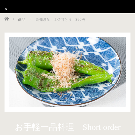
Home
商品
高知県産 土佐甘とう 390円
Menu
HOME
グランドメニュー
ご宴会
店舗ご案内
採用情報
お支払方法のご案内
クーポン
お手軽一品料理 Short order