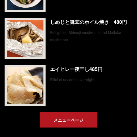
しめじと舞茸のホイル焼き 480円
Foil grilled Shimeji mushroom and Maitake
mushroom …
エイヒレ一夜干し485円
Fillet of ray dried overnight…
メニューページ