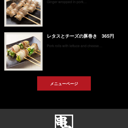
Ginger wropped in pork…
レタスとチーズの豚巻き 365円
Pork rolls with lettuce and cheese…
メニューページ