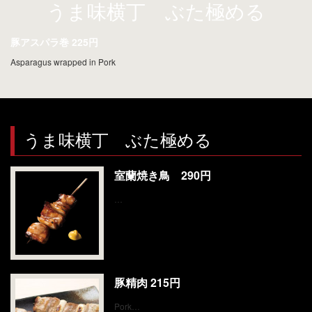
お問い合わせ
うま味横丁 ぶた極める
豚アスパラ巻 225円
Asparagus wrapped in Pork
うま味横丁 ぶた極める
室蘭焼き鳥 290円
…
豚精肉 215円
Pork…