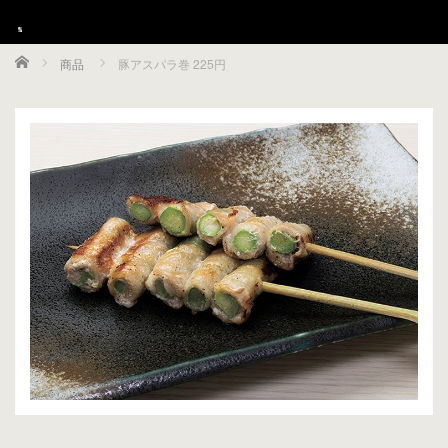
Home
商品
豚アスパラ巻 225円
Menu
HOME
グランドメニュー
ご宴会
店舗ご案内
採用情報
お支払方法のご案内
クーポン