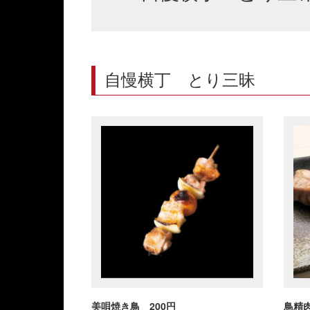
自慢横丁 とり三昧
美唄焼き鳥 200円
鳥精肉