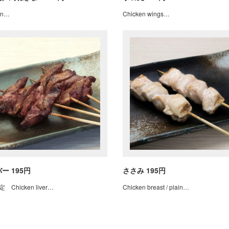
en…
Chicken wings…
ー 195円
ささみ 195円
Chicken liver…
Chicken breast / plain…