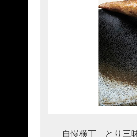
自慢横丁 とり三