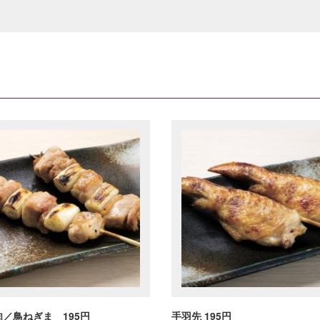
／鳥ねぎま 195円
手羽先 195円