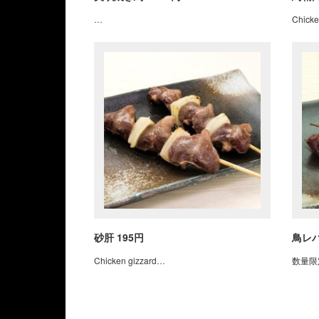
…
Chick
砂肝 195円
鳥レバ
Chicken gizzard…
数量限定 