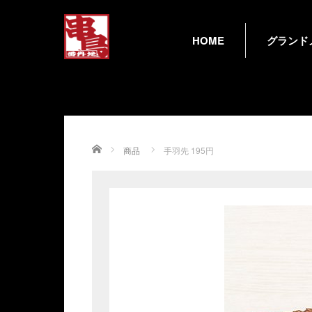
HOME
グランド
Home
商品
手羽先 195円