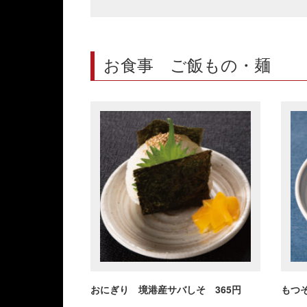
お食事 ご飯もの・麺
おにぎり 境港産サバしそ 365円
もつそ