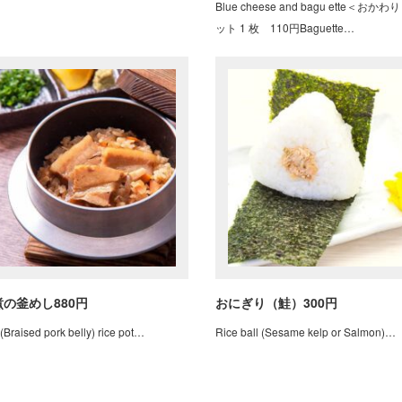
Blue cheese and bagu ette＜おか
ット 1 枚 110円Baguette…
の釜めし880円
おにぎり（鮭）300円
(Braised pork belly) rice pot…
Rice ball (Sesame kelp or Salmon)…