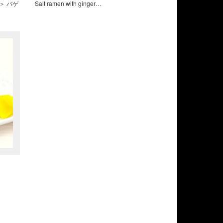
わり＞ バゲ
Salt ramen with ginger…