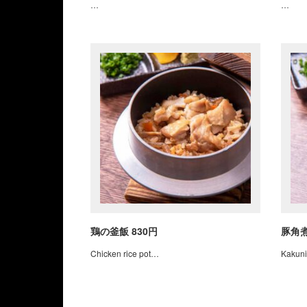
…
…
鶏の釜飯 830円
豚角煮
Chicken rice pot…
Kakuni