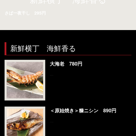
お問い合わせ
さば一夜干し 295円
新鮮横丁 海鮮香る
大海老 780円
…
＜原始焼き＞糠ニシン 890円
…