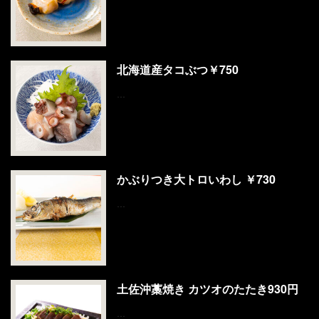
北海道産タコぶつ￥750
…
かぶりつき大トロいわし ￥730
…
土佐沖藁焼き カツオのたたき930円
…