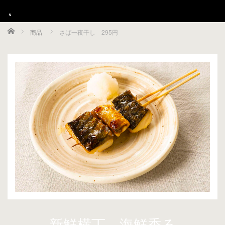
Home
商品
さば一夜干し 295円
Menu
HOME
グランドメニュー
ご宴会
店舗ご案内
採用情報
お支払方法のご案内
クーポン
新鮮横丁 海鮮香る