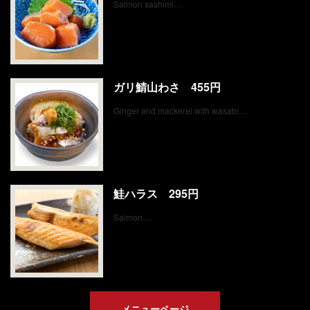
Salmon sashimi…
ガリ鯖山わさ 455円
Ginger and mackerel with wasabi…
鮭ハラス 295円
Salmon…
メニューページ