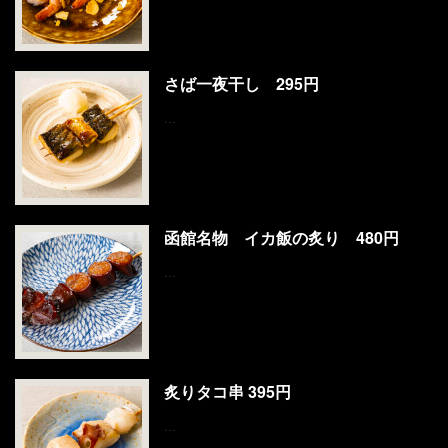
さば一夜干し 295円
…
函館名物 イカ飯の炙り 480円
…
炙りタコ串 395円
…